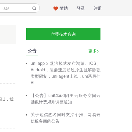
赞助
登录
注册
付费技术咨询
公告
更多>
uni-app x 蒸汽模式发布鸿蒙、iOS、
Android，渲染速度超过原生且解除强
类型限制；uni-agent上线，uni系最佳
AI
【公告】uniCloud阿里云服务空间云
所以，我
函数计费规则调整通知
关于短信签名同时支持个推、网易云
信服务商的公告