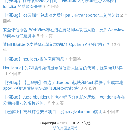
【报Bug】打开某些vue文件时，HBuilderX的按alt键定位模板中
function的功能会失效
9 个回答
【报Bug】ios云端打包成功之后的ipa，在transporter上交付失败
2 个
回答
安全评估报告-WebView存在潜在跨站脚本攻击风险、允许Webview
访问本地任意脚本
5 个回答
请问HBuilderX支持Mac笔记本的M1 Cpu吗（ARM架构）？
12 个回
答
【报Bug】hbuilderx窗体宽度问题
7 个回答
Hbuilderx中的Git插件如何显示修改后未提交的代码，就像egit那样
11 个回答
【报Bug】【已解决】勾选了Bluetooth模块和Push模块，生成本地
app打包资源后提示“未添加Bluetooth模块”
3 个回答
【报Bug】vue3 hbuilderx 打包小程序分包优化无效，vendor.js存在
分包内相同的名称的js，
2 个回答
【已解决】离线打包安卓项目，提示缺少bluetooth模块
4 个回答
Copyright © 2026 - DCloud问答
访问桌面版网站