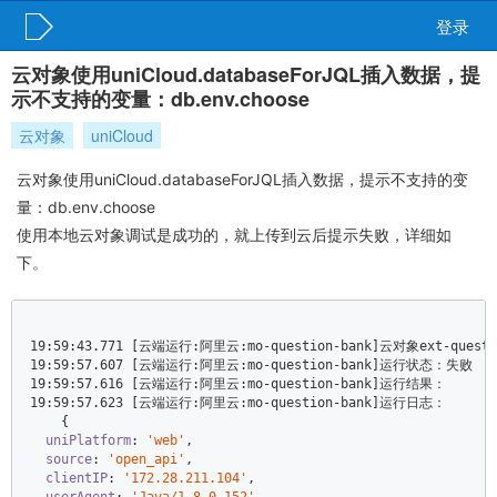
登录
云对象使用uniCloud.databaseForJQL插入数据，提
示不支持的变量：db.env.choose
云对象
uniCloud
云对象使用uniCloud.databaseForJQL插入数据，提示不支持的变
量：db.env.choose
使用本地云对象调试是成功的，就上传到云后提示失败，详细如
下。
19
:
59
:
43.771
19
:
59
:
57.607
19
:
59
:
57.616
19
:
59
:
57.623
 [云端运行:阿里云:mo-question-bank]运行日志：  

    {  

uniPlatform
: 
'web'
,  

source
: 
'open_api'
,  

clientIP
: 
'172.28.211.104'
,  
