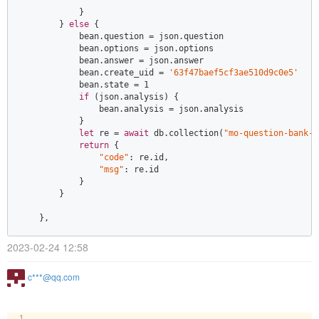
            }  

        } 
else
 {  

            bean.question = json.question  

            bean.options = json.options  

            bean.answer = json.answer  

            bean.create_uid = 
'63f47baef5cf3ae510d9c0e5'
            bean.state = 
1
if
 (json.analysis) {  

                bean.analysis = json.analysis  

            }  

let
 re = 
await
 db.collection(
"mo-question-bank-c
return
 {  

"code"
: re.id,  

"msg"
: re.id  

            }  

        }  

    },
2023-02-24 12:58
c***@qq.com