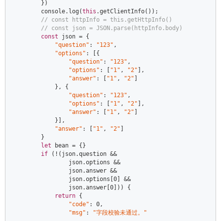
        })  

console
.log(
this
.getClientInfo());  

// const httpInfo = this.getHttpInfo()  
// const json = JSON.parse(httpInfo.body)  
const
 json = {  

"question"
: 
"123"
,  

"options"
: [{  

"question"
: 
"123"
,  

"options"
: [
"1"
, 
"2"
],  

"answer"
: [
"1"
, 
"2"
]  

            }, {  

"question"
: 
"123"
,  

"options"
: [
"1"
, 
"2"
],  

"answer"
: [
"1"
, 
"2"
]  

            }],  

"answer"
: [
"1"
, 
"2"
]  

        }  

let
 bean = {}  

if
 (!(json.question &&  

                json.options &&  

                json.answer &&  

                json.options[
0
] &&  

                json.answer[
0
])) {  

return
 {  

"code"
: 
0
,  

"msg"
: 
"字段校验未通过。"