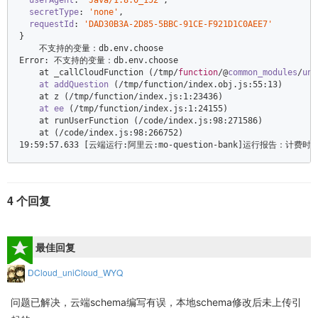
userAgent
: 
'Java/1.8.0_152'
,  

secretType
: 
'none'
,  

requestId
: 
'DAD30B3A-2D85-5BBC-91CE-F921D1C0AEE7'
}  

Error
: 不支持的变量：db.env.choose  

    at _callCloudFunction (
/tmp/
function
/@
common_modules
/
uni
at
addQuestion
 (
/tmp/
function
/index.obj.js:55:13)  

    at z (/
tmp
/function/i
ndex.js:
1
:
23436
)  

at
ee
 (
/tmp/
function
/index.js:1:24155)  

    at runUserFunction (/
code
/index.js:98:271586)  

    at (/
code
/index.js:98:266752)  

4 个回复
最佳回复
DCloud_uniCloud_WYQ
问题已解决，云端schema编写有误，本地schema修改后未上传引