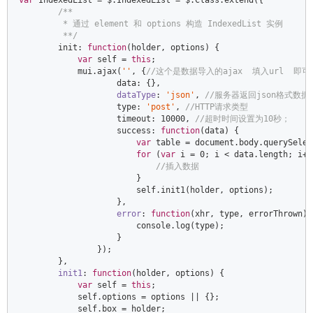
var
 IndexedList = $.IndexedList = $.Class.extend({  

/**  

         * 通过 element 和 options 构造 IndexedList 实例  

         **/
        init: 
function
(
holder, options
) 
{  

var
 self = 
this
;  

            mui.ajax(
''
, {
//这个是数据导入的ajax  填入url  即可
                    data: {},  

dataType
: 
'json'
, 
//服务器返回json格式数据 
                    type: 
'post'
, 
//HTTP请求类型  
                    timeout: 
10000
, 
//超时时间设置为10秒；  
                    success: 
function
(
data
) 
{  

var
 table = 
document
.body.querySelec
for
 (
var
 i = 
0
; i < data.length; i++
//插入数据  
                        }  

                        self.init1(holder, options);  

                    },  

error
: 
function
(
xhr, type, errorThrown
) 
console
.log(type);  

                    }  

                });  

        },  

init1
: 
function
(
holder, options
) 
{  

var
 self = 
this
;  

            self.options = options || {};  

            self.box = holder;  
