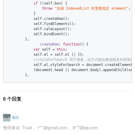
if
 (!self.box) {  

throw
"实例 IndexedList 时需要指定 element"
;  

            }  

            self.createDom();  

            self.findElements();  

            self.caleLayout();  

            self.bindEvent();  

        },  

createDom
: 
function
(
) 
{  

var
 self = 
this
;  

            self.el = self.el || {};  

//styleForSearch 用于搜索，此方式能在数据较多时获取
            self.el.styleForSearch = 
document
.createElement(
            (
document
.head || 
document
.body).appendChild(sel
        },
8 个回复
無語
赞同来自:
Trust
、
r***@gmail.com
、
9***@qq.com