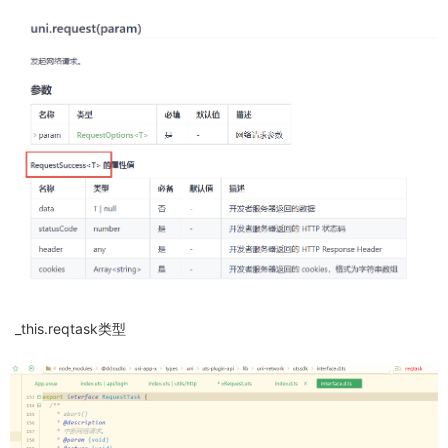
_this.reqtask类型