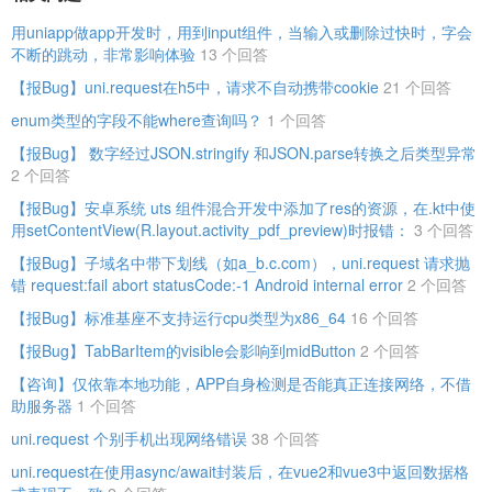
用uniapp做app开发时，用到input组件，当输入或删除过快时，字会
不断的跳动，非常影响体验
13 个回答
【报Bug】uni.request在h5中，请求不自动携带cookie
21 个回答
enum类型的字段不能where查询吗？
1 个回答
【报Bug】 数字经过JSON.stringify 和JSON.parse转换之后类型异常
2 个回答
【报Bug】安卓系统 uts 组件混合开发中添加了res的资源，在.kt中使
用setContentView(R.layout.activity_pdf_preview)时报错：
3 个回答
【报Bug】子域名中带下划线（如a_b.c.com），uni.request 请求抛
错 request:fail abort statusCode:-1 Android internal error
2 个回答
【报Bug】标准基座不支持运行cpu类型为x86_64
16 个回答
【报Bug】TabBarItem的visible会影响到midButton
2 个回答
【咨询】仅依靠本地功能，APP自身检测是否能真正连接网络，不借
助服务器
1 个回答
uni.request 个别手机出现网络错误
38 个回答
uni.request在使用async/await封装后，在vue2和vue3中返回数据格