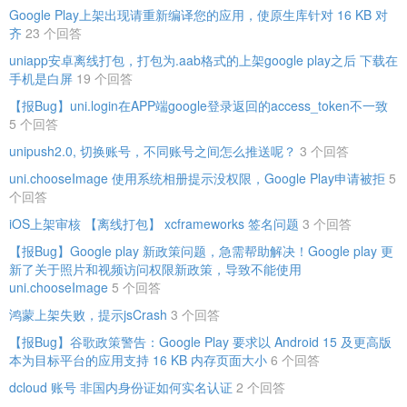
Google Play上架出现请重新编译您的应用，使原生库针对 16 KB 对
齐
23 个回答
uniapp安卓离线打包，打包为.aab格式的上架google play之后 下载在
手机是白屏
19 个回答
【报Bug】uni.login在APP端google登录返回的access_token不一致
5 个回答
unipush2.0, 切换账号，不同账号之间怎么推送呢？
3 个回答
uni.chooseImage 使用系统相册提示没权限，Google Play申请被拒
5
个回答
iOS上架审核 【离线打包】 xcframeworks 签名问题
3 个回答
【报Bug】Google play 新政策问题，急需帮助解决！Google play 更
新了关于照片和视频访问权限新政策，导致不能使用
uni.chooseImage
5 个回答
鸿蒙上架失败，提示jsCrash
3 个回答
【报Bug】谷歌政策警告：Google Play 要求以 Android 15 及更高版
本为目标平台的应用支持 16 KB 内存页面大小
6 个回答
dcloud 账号 非国内身份证如何实名认证
2 个回答