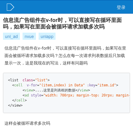
登录
信息流广告组件在v-for时，可以直接写在循环里面
吗，如果写在里面会被循环请求加载多次吗
uni_ad
nvue
uniapp
信息流广告组件在v-for时，可以直接写在循环里面吗，如果写在里
面会被循环请求加载多次吗？怎么在每一次请求列表数据后只加载
显示一次，这是我现在的写法，这样有问题吗
<list  
class
=
"list"
>  

<
cell
v-for
=
"(item,index) in Data"
:key
=
"item.id"
>
<
view
>
....这里是列表框的数据
</
view
>
<
ad
style
=
"width: 700rpx; margin-top: 20rpx; margin-l
</
cell
>
<
/view>
这样会被循环请求多次吗