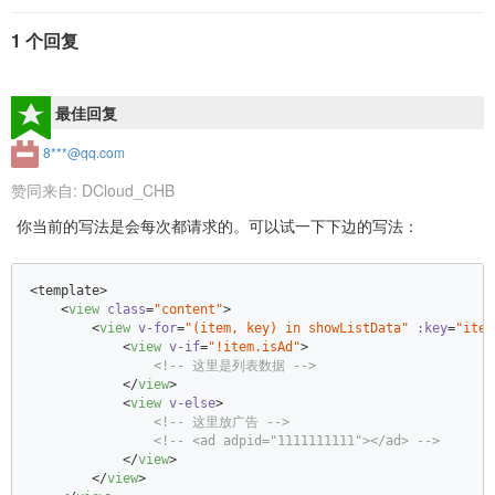
1 个回复
最佳回复
8***@qq.com
赞同来自:
DCloud_CHB
你当前的写法是会每次都请求的。可以试一下下边的写法：
<template>  

<
view
class
=
"content"
>
<
view
v-for
=
"(item, key) in showListData"
:key
=
"item
<
view
v-if
=
"!item.isAd"
>
<!-- 这里是列表数据 -->
</
view
>
<
view
v-else
>
<!-- 这里放广告 -->
<!-- <ad adpid="1111111111"></ad> -->
</
view
>
</
view
>