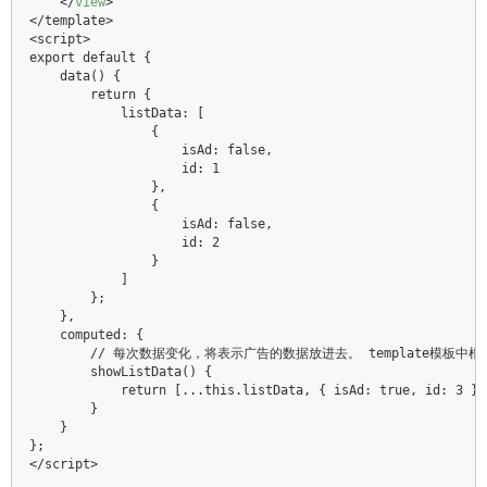
</
view
>
<
/template>  

<script>  

export default {  

    data() {  

        return {  

            listData: [  

                {  

                    isAd: false,  

                    id: 1  

                },  

                {  

                    isAd: false,  

                    id: 2  

                }  

            ]  

        };  

    },  

    computed: {  

        /
/ 每次数据变化，将表示广告的数据放进去。 template模板中根据
        showListData() {  

            return [...this.listData, { isAd: true, id: 3 }];
        }  

    }  

};  

</
script>