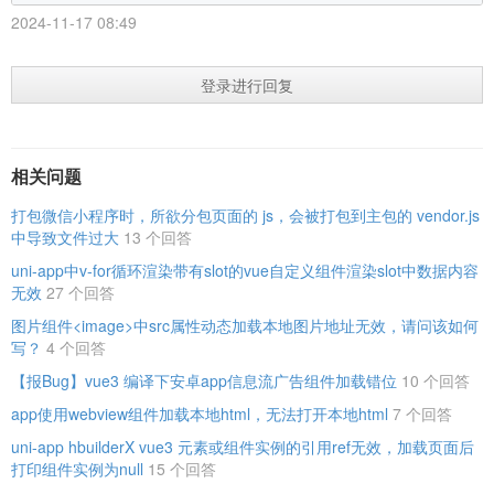
2024-11-17 08:49
登录进行回复
相关问题
打包微信小程序时，所欲分包页面的 js，会被打包到主包的 vendor.js
中导致文件过大
13 个回答
uni-app中v-for循环渲染带有slot的vue自定义组件渲染slot中数据内容
无效
27 个回答
图片组件<image>中src属性动态加载本地图片地址无效，请问该如何
写？
4 个回答
【报Bug】vue3 编译下安卓app信息流广告组件加载错位
10 个回答
app使用webview组件加载本地html，无法打开本地html
7 个回答
uni-app hbuilderX vue3 元素或组件实例的引用ref无效，加载页面后
打印组件实例为null
15 个回答