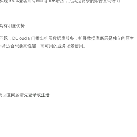
现100%兼容所有MongoDB语法​​，尤其是复杂的聚合查询语句
力上具有明显优势
，DCloud专门推出​​扩展数据库​​服务，扩展数据库底层是独立的原生
，非常适合想要高性能、高可用的业务场景使用。
要回复问题请先
登录
或
注册