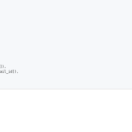
]),  

ail_id]),  
