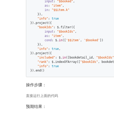
input
: 
"$booked"
,  

as
: 
"item"
,  

in
: 
"$$item.k"
    }),  

"info"
: 
true
}).project({  

"bookIds"
: $.filter({  

input
: 
"$bookIds"
,  

as
: 
"item"
,  

cond
: $.
in
([
'$$item'
, 
'$booked'
])  

    }),  

"info"
: 
true
,  

}).project({  

"included"
: $.
in
([bookdetail_id, 
"$bookIds"
"rank"
: $.indexOfArray([
"$bookIds"
, bookdet
"info"
: 
true
}).end()
操作步骤：
直接运行上面的代码
预期结果：