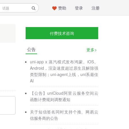
赞助
登录
注册
付费技术咨询
公告
更多>
uni-app x 蒸汽模式发布鸿蒙、iOS、
Android，渲染速度超过原生且解除强
类型限制；uni-agent上线，uni系最佳
AI
【公告】uniCloud阿里云服务空间云
函数计费规则调整通知
关于短信签名同时支持个推、网易云
信服务商的公告