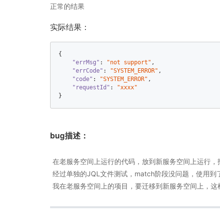
正常的结果
实际结果：
{  

"errMsg"
: 
"not support"
,  

"errCode"
: 
"SYSTEM_ERROR"
,  

"code"
: 
"SYSTEM_ERROR"
,  

"requestId"
: 
"xxxx"
}
bug描述：
在老服务空间上运行的代码，放到新服务空间上运行，报SYSTEM
经过单独的JQL文件测试，match阶段没问题，使用到了ob
我在老服务空间上的项目，要迁移到新服务空间上，这