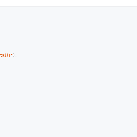
tails"
),  

  
