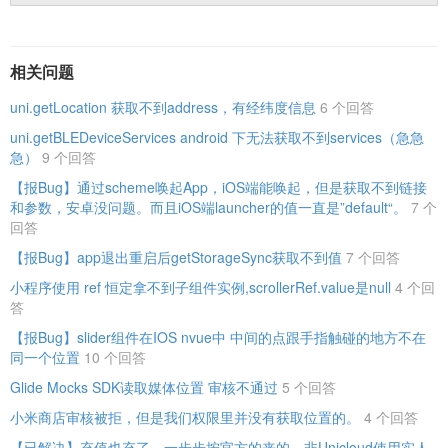
相关问题
uni.getLocation 获取不到address，有经纬度信息
6 个回答
uni.getBLEDeviceServices android 下无法获取不到services（急急
急）
9 个回答
【报Bug】通过scheme唤起App，iOS端能唤起，但是获取不到链接
和参数，安卓没问题。而且iOS端launcher的值一直是”default“。
7 个
回答
【报Bug】app退出重启后getStorageSync获取不到值
7 个回答
小程序使用 ref 恒定拿不到子组件实例,scrollerRef.value是null
4 个回
答
【报Bug】slider组件在IOS nvue中 中间的点跟手指触碰的地方不在
同一个位置
10 个回答
Glide Mocks SDK读取媒体位置 审核不通过
5 个回答
小米商店审核被拒，但是我们权限里并没有获取位置的。
4 个回答
【已解决】充值也充了，一步步按官方的来的，非Unicloud使用实人