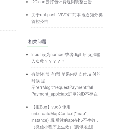
DCloud云打包计费规则调整公告
关于uni-push VIVO厂商本地通知分类
管控公告
相关问题
input 设为number或者digit 后 无法输
入负数？？？？？
有偿!有偿!有偿! 苹果内购支付,支付的
时候 提
示"errMsg":"requestPayment:fail
Payment_appleiap:訂單的ID不存在
【报Bug】vue3 使用
uni.createMapContext("map",
instance) 后,后续的api在h5不生效，
（微信小程序上生效）(腾讯地图)