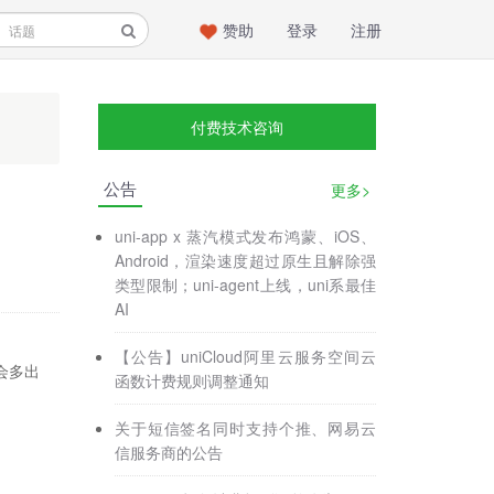
赞助
登录
注册
付费技术咨询
公告
更多>
uni-app x 蒸汽模式发布鸿蒙、iOS、
Android，渲染速度超过原生且解除强
类型限制；uni-agent上线，uni系最佳
AI
【公告】uniCloud阿里云服务空间云
，会多出
函数计费规则调整通知
关于短信签名同时支持个推、网易云
信服务商的公告