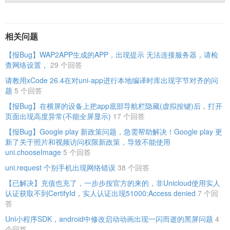
相关问题
【报Bug】WAP2APP生成的APP，出现提示 无法连接服务器，请检
查网络设置，
29 个回答
请教用xCode 26.4在对uni-app进行本地编译时库出现字节对齐的问
题
5 个回答
【报Bug】在横屏的设备上把app底部导航栏隐藏(虚拟按键)后，打开
页面出现高度异常(不能全屏显示)
17 个回答
【报Bug】Google play 新政策问题，急需帮助解决！Google play 更
新了关于照片和视频访问权限新政策，导致不能使用
uni.chooseImage
5 个回答
uni.request 个别手机出现网络错误
38 个回答
【已解决】充值也充了，一步步按官方的来的，非Unicloud使用实人
认证获取不到CertifyId，实人认证出现51000:Access denied
7 个回
答
Uni小程序SDK，android中修改启动动画出现一闪而逝的黑屏问题
4
个回答