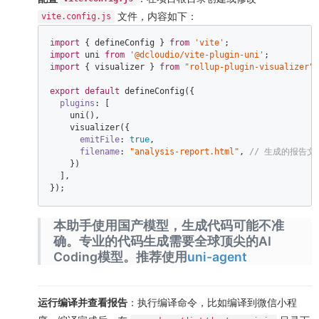
文件，内容如下：
vite.config.js
import
 { defineConfig } 
from
'vite'
import
 uni 
from
'@dcloudio/vite-plugin-uni'
import
 { visualizer } 
from
"rollup-plugin-visualizer"
;
export
default
 defineConfig({  

plugins
: [  

    uni(),  

    visualizer({  

emitFile
: 
true
,  

filename
: 
"analysis-report.html"
, 
// 生成的报告文
    })  

  ],  

});  
本助手使用国产模型，生成代码可能不准
确。专业的代码生成需要全球顶尖的AI
Coding模型。推荐使用
uni-agent
运行编译并查看报告
：执行编译命令，比如编译到微信小程