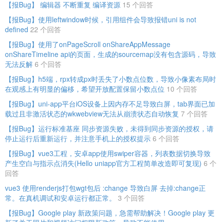
【报Bug】 编辑器 不断重复 编译资源
15 个回答
【报Bug】使用leftwindow时候，引用组件会导致报错uni is not
defined
22 个回答
【报Bug】使用了onPageScroll onShareAppMessage
onShareTimeline api的页面，生成的sourcemap没有包含源码，导致
无法反解
6 个回答
【报Bug】h5端，rpx转成px时丢失了小数点位数，导致小像素布局时
在观感上有明显的偏移，希望开放配置保留小数点位
10 个回答
【报Bug】uni-app平台iOS设备上因内存不足导致白屏，tab界面已加
载过且非激活状态的wkwebview无法从崩溃状态自动恢复
7 个回答
【报Bug】运行标准基座 同步资源失败，未得到同步资源的授权，请
停止运行后重新运行，并注意手机上的授权提示
6 个回答
【报Bug】vue3工程，安卓app使用swiper容器，列表数据切换导致
产生空白与指示点消失(Hello uniapp官方工程简单改造即可复现)
6 个
回答
vue3 使用renderjs打包wgt包后 :change 导致白屏 去掉:change正
常。在真机调试和安卓运行都正常。
3 个回答
【报Bug】Google play 新政策问题，急需帮助解决！Google play 更