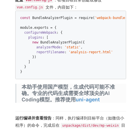
vue.config.js
文件，内容如下：
vue.config.js
const
 BundleAnalyzerPlugin = 
require
(
'webpack-bundle-a
module
.exports = {  

configureWebpack
: {  

plugins
: [  

new
 BundleAnalyzerPlugin({  

analyzerMode
: 
'static'
,  

reportFilename
: 
'analysis-report.html'
      })  

    ]  

  }  

}  
本助手使用国产模型，生成代码可能不准
确。专业的代码生成需要全球顶尖的AI
Coding模型。推荐使用
uni-agent
运行编译并查看报告
：同样，执行编译到目标平台（如微信小
程序）的命令，完成后在
目
unpackage/dist/dev/mp-weixin