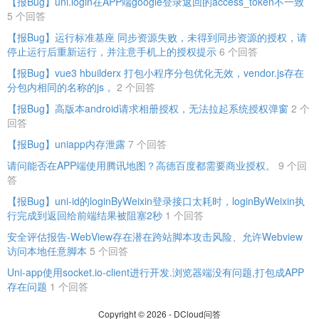
【报Bug】uni.login在APP端google登录返回的access_token不一致
5 个回答
【报Bug】运行标准基座 同步资源失败，未得到同步资源的授权，请
停止运行后重新运行，并注意手机上的授权提示
6 个回答
【报Bug】vue3 hbuilderx 打包小程序分包优化无效，vendor.js存在
分包内相同的名称的js，
2 个回答
【报Bug】高版本android请求相册授权，无法拉起系统授权弹窗
2 个
回答
【报Bug】uniapp内存泄露
7 个回答
请问能否在APP端使用腾讯地图？高德百度都需要商业授权。
9 个回
答
【报Bug】uni-id的loginByWeixin登录接口太耗时，loginByWeixin执
行完成到返回给前端结果被阻塞2秒
1 个回答
安全评估报告-WebView存在潜在跨站脚本攻击风险、允许Webview
访问本地任意脚本
5 个回答
Uni-app使用socket.io-client进行开发.浏览器端没有问题,打包成APP
存在问题
1 个回答
Copyright © 2026 - DCloud问答