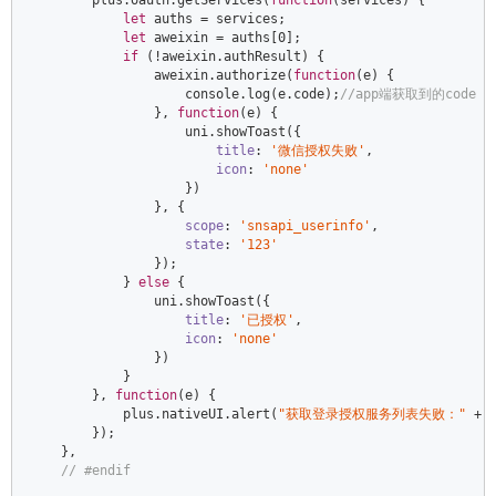
        plus.oauth.getServices(
function
(
services
) 
{  

let
 auths = services;  

let
 aweixin = auths[
0
];  

if
 (!aweixin.authResult) {  

                aweixin.authorize(
function
(
e
) 
{  

console
.log(e.code);
//app端获取到的code  
                }, 
function
(
e
) 
{  

                    uni.showToast({  

title
: 
'微信授权失败'
,  

icon
: 
'none'
                    })  

                }, {  

scope
: 
'snsapi_userinfo'
,  

state
: 
'123'
                });  

            } 
else
 {  

                uni.showToast({  

title
: 
'已授权'
,  

icon
: 
'none'
                })  

            }  

        }, 
function
(
e
) 
{  

            plus.nativeUI.alert(
"获取登录授权服务列表失败："
 + 
        });  

    },  

// #endif