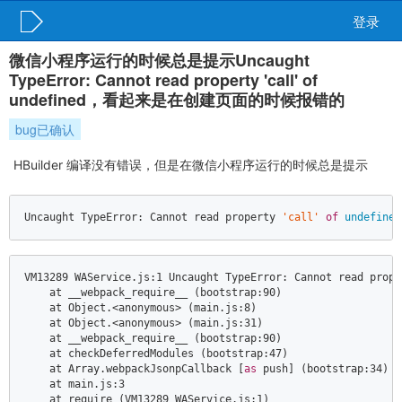
登录
微信小程序运行的时候总是提示Uncaught
TypeError: Cannot read property 'call' of
undefined，看起来是在创建页面的时候报错的
bug已确认
HBuilder 编译没有错误，但是在微信小程序运行的时候总是提示
Uncaught 
TypeError
: Cannot read property 
'call'
of
undefined
VM13289 WAService.js:
1
 Uncaught 
TypeError
: Cannot read prope
    at __webpack_require__ (bootstrap:
90
)  

    at 
Object
.<anonymous> (main.js:
8
)  

    at 
Object
.<anonymous> (main.js:
31
)  

    at __webpack_require__ (bootstrap:
90
)  

    at checkDeferredModules (bootstrap:
47
)  

    at 
Array
.webpackJsonpCallback [
as
 push] (bootstrap:
34
)  

    at main.js:
3
    at 
require
 (VM13289 WAService.js:
1
)  
