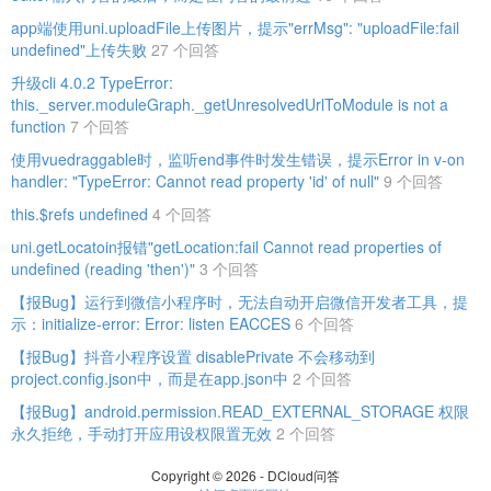
app端使用uni.uploadFile上传图片，提示"errMsg": "uploadFile:fail
undefined"上传失败
27 个回答
升级cli 4.0.2 TypeError:
this._server.moduleGraph._getUnresolvedUrlToModule is not a
function
7 个回答
使用vuedraggable时，监听end事件时发生错误，提示Error in v-on
handler: "TypeError: Cannot read property 'id' of null"
9 个回答
this.$refs undefined
4 个回答
uni.getLocatoin报错"getLocation:fail Cannot read properties of
undefined (reading 'then')"
3 个回答
【报Bug】运行到微信小程序时，无法自动开启微信开发者工具，提
示：initialize-error: Error: listen EACCES
6 个回答
【报Bug】抖音小程序设置 disablePrivate 不会移动到
project.config.json中，而是在app.json中
2 个回答
【报Bug】android.permission.READ_EXTERNAL_STORAGE 权限
永久拒绝，手动打开应用设权限置无效
2 个回答
Copyright © 2026 - DCloud问答