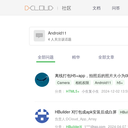
文档
问答
Android11
4 人关注该话题
全部问题
精华
全部文章
离线打包H5+app，拍照后的照片大小为0k
Camera
相机权限
Android11
h5+
分类：
HTML5+
小生复小生
2024-12-02 13
HBuilder X打包成apk安装后成白屏
HBui
负责人:DCloud_App_Array
分类：
HBuilderX
1***@qq.com
2024-04-0