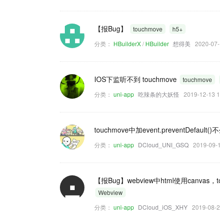
【报Bug】
touchmove
h5+
分类：
HBuilderX
/
HBuilder
想得美
2020-07
IOS下监听不到 touchmove
touchmove
分类：
uni-app
吃辣条的大妖怪
2019-12-13
touchmove中加event.preventDefault(
分类：
uni-app
DCloud_UNI_GSQ
2019-09
【报Bug】webview中html使用can
Webview
分类：
uni-app
DCloud_iOS_XHY
2019-08-