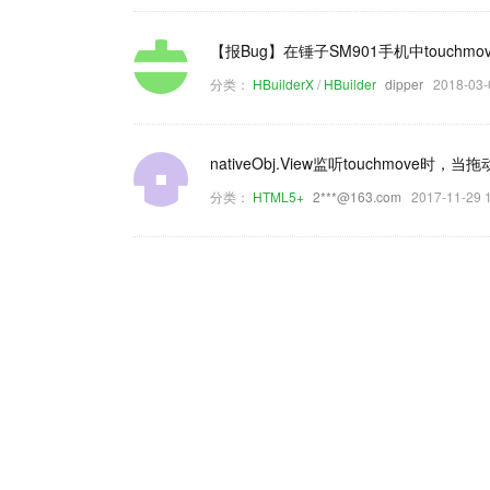
【报Bug】在锤子SM901手机中touch
分类：
HBuilderX
/
HBuilder
dipper
2018-03
nativeObj.View监听touchmov
分类：
HTML5+
2***@163.com
2017-11-29