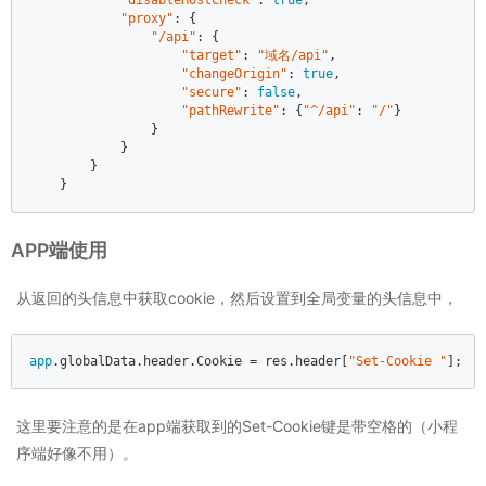
"disableHostCheck"
: 
true
,  

"proxy"
: {  

"/api"
: {  

"target"
: 
"域名/api"
,  

"changeOrigin"
: 
true
,  

"secure"
: 
false
,  

"pathRewrite"
: {
"^/api"
: 
"/"
}  

                }  

            }  

        }  

    }
APP端使用
从返回的头信息中获取cookie，然后设置到全局变量的头信息中，
app
.globalData.header.Cookie = res.header[
"Set-Cookie "
];
这里要注意的是在app端获取到的Set-Cookie键是带空格的（小程
序端好像不用）。