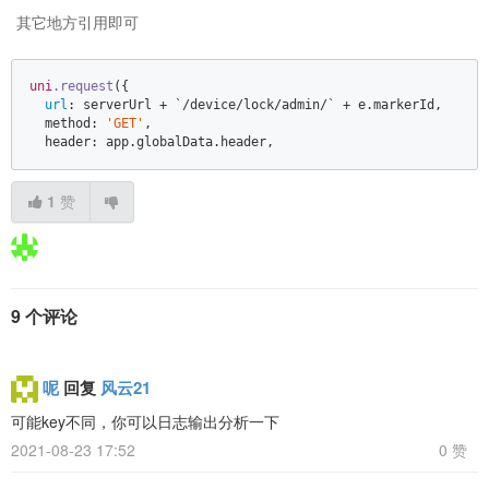
其它地方引用即可
uni
.request
({  

url
: serverUrl + `/device/lock/admin/` + e.markerId,  

  method: 
'GET'
,  

  header: app.globalData.header,
1
赞
9 个评论
呢
回复
风云21
可能key不同，你可以日志输出分析一下
2021-08-23 17:52
0 赞