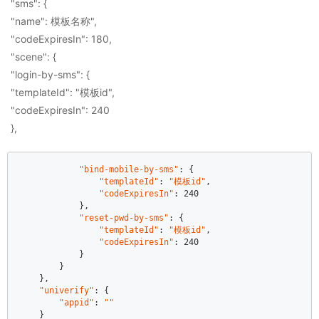
"sms": {
"name": 模板名称",
"codeExpiresIn": 180,
"scene": {
"login-by-sms": {
"templateId": "模板id",
"codeExpiresIn": 240
},
"bind-mobile-by-sms"
: {  

"templateId"
: 
"模板id"
,  

"codeExpiresIn"
: 240  

            },  

"reset-pwd-by-sms"
: {  

"templateId"
: 
"模板id"
,  

"codeExpiresIn"
: 240  

            }  

        }  

    },  

"univerify"
: {  

"appid"
: 
""
    }  
