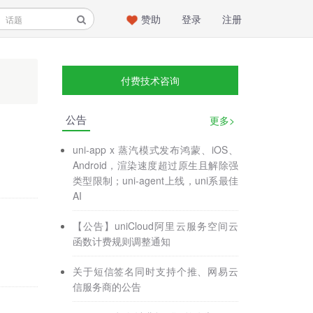
赞助
登录
注册
付费技术咨询
公告
更多>
uni-app x 蒸汽模式发布鸿蒙、iOS、
Android，渲染速度超过原生且解除强
类型限制；uni-agent上线，uni系最佳
AI
【公告】uniCloud阿里云服务空间云
函数计费规则调整通知
关于短信签名同时支持个推、网易云
信服务商的公告