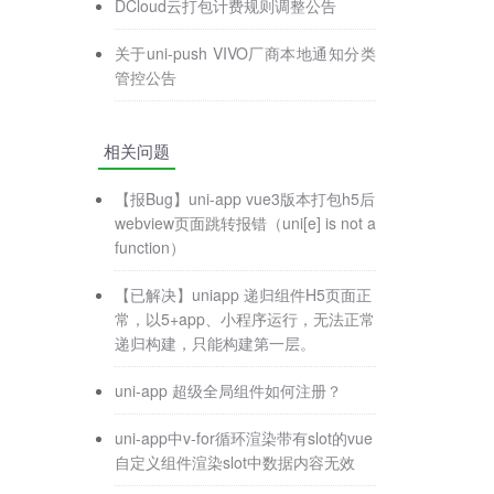
DCloud云打包计费规则调整公告
关于uni-push VIVO厂商本地通知分类
管控公告
相关问题
【报Bug】uni-app vue3版本打包h5后
webview页面跳转报错（uni[e] is not a
function）
【已解决】uniapp 递归组件H5页面正
常，以5+app、小程序运行，无法正常
递归构建，只能构建第一层。
uni-app 超级全局组件如何注册？
uni-app中v-for循环渲染带有slot的vue
自定义组件渲染slot中数据内容无效