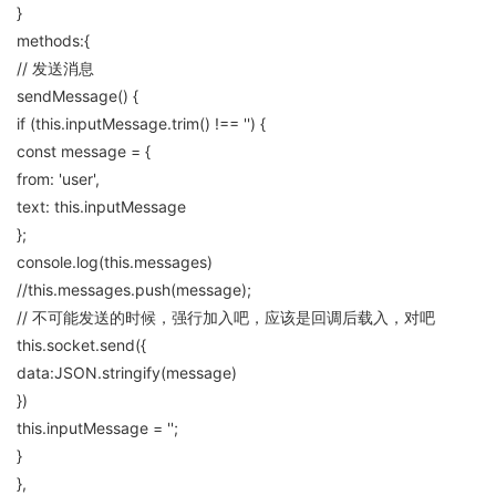
}
methods:{
// 发送消息
sendMessage() {
if (this.inputMessage.trim() !== '') {
const message = {
from: 'user',
text: this.inputMessage
};
console.log(this.messages)
//this.messages.push(message);
// 不可能发送的时候，强行加入吧，应该是回调后载入，对吧
this.socket.send({
data:JSON.stringify(message)
})
this.inputMessage = '';
}
},