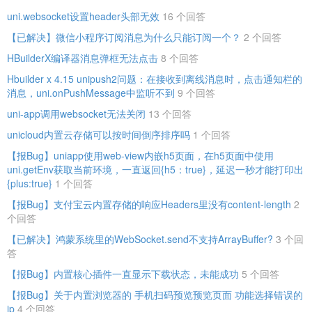
uni.websocket设置header头部无效
16 个回答
【已解决】微信小程序订阅消息为什么只能订阅一个？
2 个回答
HBuilderX编译器消息弹框无法点击
8 个回答
Hbuilder x 4.15 unipush2问题：在接收到离线消息时，点击通知栏的
消息，uni.onPushMessage中监听不到
9 个回答
uni-app调用websocket无法关闭
13 个回答
unicloud内置云存储可以按时间倒序排序吗
1 个回答
【报Bug】uniapp使用web-view内嵌h5页面，在h5页面中使用
uni.getEnv获取当前环境，一直返回{h5：true}，延迟一秒才能打印出
{plus:true}
1 个回答
【报Bug】支付宝云内置存储的响应Headers里没有content-length
2
个回答
【已解决】鸿蒙系统里的WebSocket.send不支持ArrayBuffer?
3 个回
答
【报Bug】内置核心插件一直显示下载状态，未能成功
5 个回答
【报Bug】关于内置浏览器的 手机扫码预览预览页面 功能选择错误的
ip
4 个回答