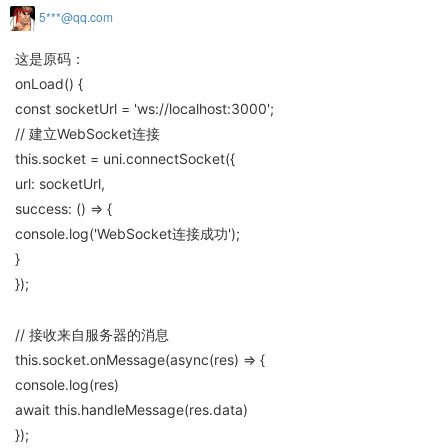
5***@qq.com
这是原码：
onLoad() {
const socketUrl = 'ws://localhost:3000';
// 建立WebSocket连接
this.socket = uni.connectSocket({
url: socketUrl,
success: () => {
console.log('WebSocket连接成功');
}
});
// 接收来自服务器的消息
this.socket.onMessage(async(res) => {
console.log(res)
await this.handleMessage(res.data)
});