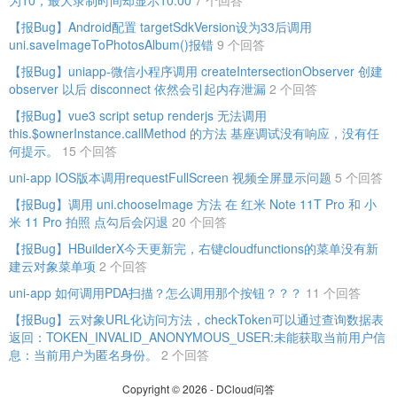
【报Bug】Android配置 targetSdkVersion设为33后调用
uni.saveImageToPhotosAlbum()报错
9 个回答
【报Bug】uniapp-微信小程序调用 createIntersectionObserver 创建
observer 以后 disconnect 依然会引起内存泄漏
2 个回答
【报Bug】vue3 script setup renderjs 无法调用
this.$ownerInstance.callMethod 的方法 基座调试没有响应，没有任
何提示。
15 个回答
uni-app IOS版本调用requestFullScreen 视频全屏显示问题
5 个回答
【报Bug】调用 uni.chooseImage 方法 在 红米 Note 11T Pro 和 小
米 11 Pro 拍照 点勾后会闪退
20 个回答
【报Bug】HBuilderX今天更新完，右键cloudfunctions的菜单没有新
建云对象菜单项
2 个回答
uni-app 如何调用PDA扫描？怎么调用那个按钮？？？
11 个回答
【报Bug】云对象URL化访问方法，checkToken可以通过查询数据表
返回：TOKEN_INVALID_ANONYMOUS_USER:未能获取当前用户信
息：当前用户为匿名身份。
2 个回答
Copyright © 2026 - DCloud问答