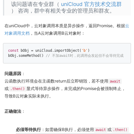
该问题请在专业群（
uniCloud 官方技术交流群
） 咨询，群中有相关专业的管理员和群友。
在uniCloud中，云对象调用本质是异步操作，返回Promise。根据
云
对象调用文档
，当A云对象调用B云对象时：
const
 bObj = uniCloud.importObject(
'b'
)  

bObj.someMethod() 
// 不加await时，此调用会发起但不会等待完成
问题原因
：
云函数执行环境会在主函数return后立即销毁，若不使用
await
或
显式等待异步操作，未完成的Promise会被强制终止，
.then()
导致B云对象实际未执行。
正确做法
：
必须等待执行
：如需确保B执行，必须使用
或
await
.then()