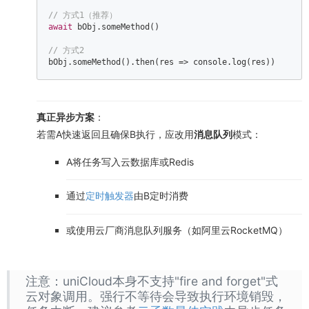
// 方式1（推荐）  
await
 bObj.someMethod()  

// 方式2  
bObj.someMethod().then(
res
 =>
console
.log(res))  
真正异步方案
：
若需A快速返回且确保B执行，应改用
消息队列
模式：
A将任务写入云数据库或Redis
通过
定时触发器
由B定时消费
或使用云厂商消息队列服务（如阿里云RocketMQ）
注意：uniCloud本身不支持"fire and forget"式
云对象调用。强行不等待会导致执行环境销毁，