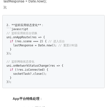
lastResponse = Date.now();
});
2.
 **监听应用状态变化**：

```
// 监听应用前后台切换  
uni.onAppRoute(
res
 =>
 {  

if
 (res.scene === 
2
) { 
// 进入后台  
    lastResponse = 
Date
.now(); 
// 重置计时器  
  }  

});  

// 监听网络状态变化  
uni.onNetworkStatusChange(
res
 =>
 {  

if
 (!res.isConnected) {  

    socketTask?.close();  

  }  

});
App平台特殊处理
：