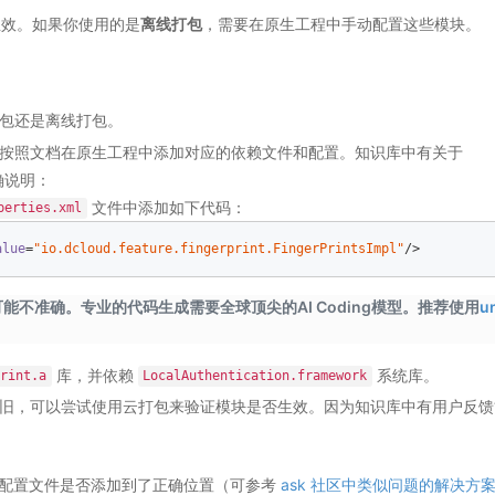
效。如果你使用的是
离线打包
，需要在原生工程中手动配置这些模块。
包还是离线打包。
按照文档在原生工程中添加对应的依赖文件和配置。知识库中有关于
明确说明：
文件中添加如下代码：
perties.xml
alue
=
"io.dcloud.feature.fingerprint.FingerPrintsImpl"
/>
不准确。专业的代码生成需要全球顶尖的AI Coding模型。推荐使用
un
库，并依赖
系统库。
rint.a
LocalAuthentication.framework
旧，可以尝试使用云打包来验证模块是否生效。因为知识库中有用户反馈
的配置文件是否添加到了正确位置（可参考
ask 社区中类似问题的解决方