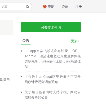
赞助
登录
注册
付费技术咨询
公告
更多>
uni-app x 蒸汽模式发布鸿蒙、iOS、
Android，渲染速度超过原生且解除强
类型限制；uni-agent上线，uni系最佳
AI
【公告】uniCloud阿里云服务空间云
包还是提示
函数计费规则调整通知
关于短信签名同时支持个推、网易云
信服务商的公告