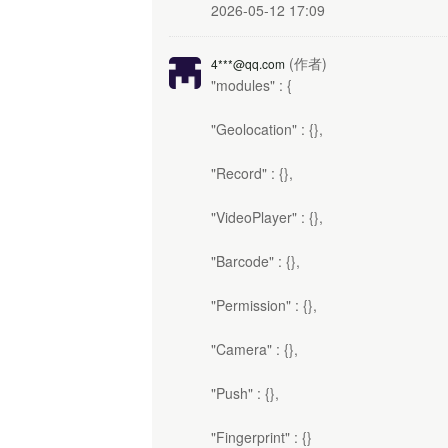
2026-05-12 17:09
(作者)
4***@qq.com
"modules" : {
"Geolocation" : {},
"Record" : {},
"VideoPlayer" : {},
"Barcode" : {},
"Permission" : {},
"Camera" : {},
"Push" : {},
"Fingerprint" : {}