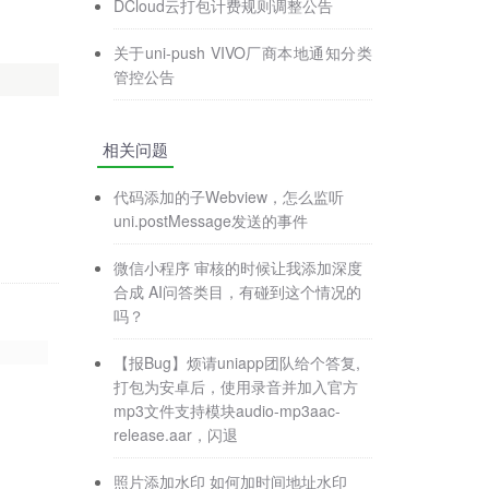
DCloud云打包计费规则调整公告
关于uni-push VIVO厂商本地通知分类
管控公告
相关问题
代码添加的子Webview，怎么监听
uni.postMessage发送的事件
微信小程序 审核的时候让我添加深度
合成 AI问答类目，有碰到这个情况的
吗？
【报Bug】烦请uniapp团队给个答复,
打包为安卓后，使用录音并加入官方
mp3文件支持模块audio-mp3aac-
release.aar，闪退
照片添加水印 如何加时间地址水印