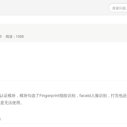
0
阅读：1026
d的生物认证模块，模块勾选了Fingerprint指纹识别，faceid人脸识别，打完
别还是无法使用。
享