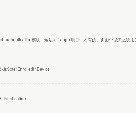
没有uni-authentication模块，这是uni-app x项目中才有的。页面中是怎么调
kIsSoterEnrolledInDevice
Authentication