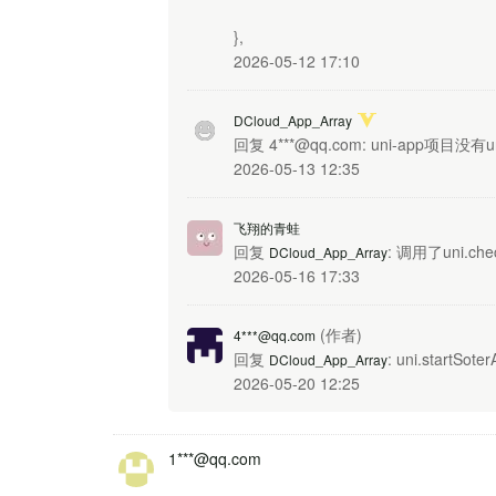
},
2026-05-12 17:10
DCloud_App_Array
回复 4***@qq.com: uni-app项目
2026-05-13 12:35
飞翔的青蛙
回复
: 调用了uni.chec
DCloud_App_Array
2026-05-16 17:33
(作者)
4***@qq.com
回复
: uni.startSoter
DCloud_App_Array
2026-05-20 12:25
1***@qq.com