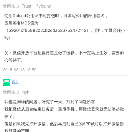
赞同来自:
Trust
、
flyfound
使用Dcloud公用证书时打包时，可填写公用的应用签名，
应用签名MD5值为
（59201cf6589202cb2cdab26752472112）。(注：字母必须小
写)
另：微信开放平台配置肯定是做了缓存，不一定马上生效，需要耐
心等待下。
2015-08-18 18:59
霸王
赞同来自:
lhyh
我也是同样的问题，研究了一天。找到了问题所在
我把微信从后台结束任务后，重启手机，用微信登录就无法唤起微
信了。
但是如果我先打开微信，然后再启动自己的APP就可以打开微信授
权登录的页面。