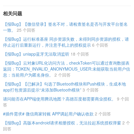
相关问题
【报Bug】【微信登录】签名不对，请检查签名是否与开发平台签名
一致。
25 个回答
【报Bug】运行标准基座 同步资源失败，未得到同步资源的授权，请
停止运行后重新运行，并注意手机上的授权提示
6 个回答
【报Bug】uniapp蓝牙无法取消监听
18 个回答
【报Bug】云对象URL化访问方法，checkToken可以通过查询数据表
返回：TOKEN_INVALID_ANONYMOUS_USER:未能获取当前用户信
息：当前用户为匿名身份。
2 个回答
【报Bug】【已解决】勾选了Bluetooth模块和Push模块，生成本地
app打包资源后提示“未添加Bluetooth模块”
3 个回答
请问能否在APP端使用腾讯地图？高德百度都需要商业授权。
9 个回
答
#插件需求# 微信商家转账 APP调起用户确认收款
2 个回答
【报Bug】高版本android请求相册授权，无法拉起系统授权弹窗
2 个
回答