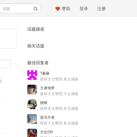
赞助
登录
注册
话题描述
相关话题
最佳回复者
T麻麻
获得
2
次赞同,
0
次感谢
p
王者地带
获得
1
次赞同,
1
次感谢
骁骑
获得
3
次赞同,
0
次感谢
老马不差
获得
1
次赞同,
0
次感谢
天生DR