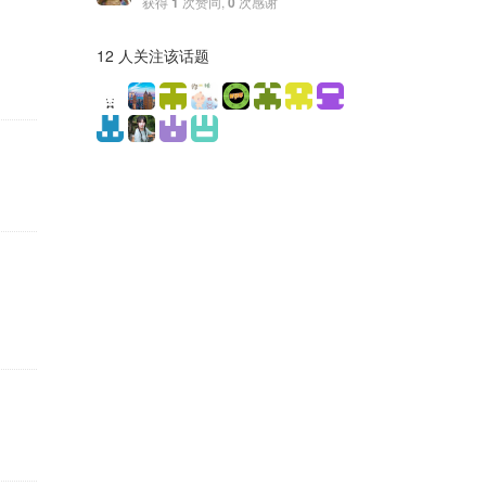
获得
1
次赞同,
0
次感谢
12 人关注该话题