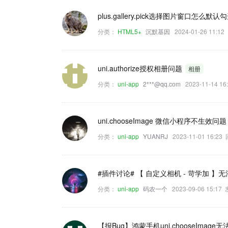
plus.gallery.pick选择图片窗口怎么默
分类：
HTML5+
沉默基因
2024-01-26 11:
uni.authorize授权相册问题
相册
分类：
uni-app
2***@qq.com
2023-11-14 
uni.chooseImage 微信小程序不生效问
分类：
uni-app
YUANRJ
2023-11-01 16:2
#插件讨论# 【 自定义相机 - 苛学加 】
分类：
uni-app
码农一个
2023-09-06 15:1
【报Bug】鸿蒙手机uni.chooseImag