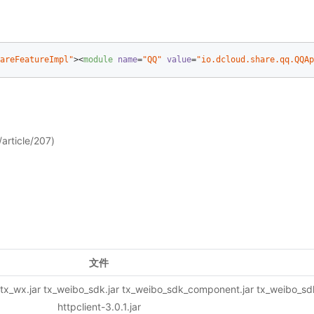
areFeatureImpl"
>
<
module
name
=
"QQ"
value
=
"io.dcloud.share.qq.QQAp
rticle/207)
文件
r tx_wx.jar tx_weibo_sdk.jar tx_weibo_sdk_component.jar tx_weibo_sd
httpclient-3.0.1.jar