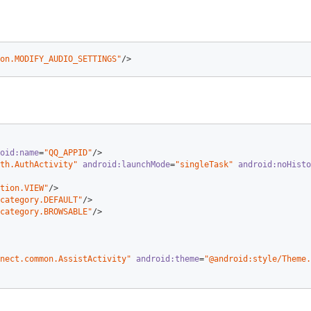
on.MODIFY_AUDIO_SETTINGS"
/>
oid:name
=
"QQ_APPID"
/>
th.AuthActivity"
android:launchMode
=
"singleTask"
android:noHisto
tion.VIEW"
/>
category.DEFAULT"
/>
category.BROWSABLE"
/>
nect.common.AssistActivity"
android:theme
=
"@android:style/Theme.