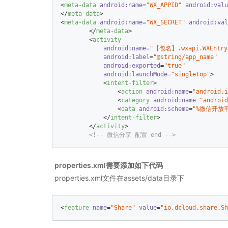
<
meta-data
android:name
=
"WX_APPID"
android:valu
</
meta-data
>
<
meta-data
android:name
=
"WX_SECRET"
android:val
</
meta-data
>
<
activity
android:name
=
"【包名】.wxapi.WXEntry
android:label
=
"@string/app_name"
android:exported
=
"true"
android:launchMode
=
"singleTop"
>
<
intent-filter
>
<
action
android:name
=
"android.i
<
category
android:name
=
"android
<
data
android:scheme
=
"%微信开放平
</
intent-filter
>
</
activity
>
<!-- 微信分享 配置 end -->
properties.xml需要添加如下代码
properties.xml文件在assets/data目录下
<
feature
name
=
"Share"
value
=
"io.dcloud.share.Sh