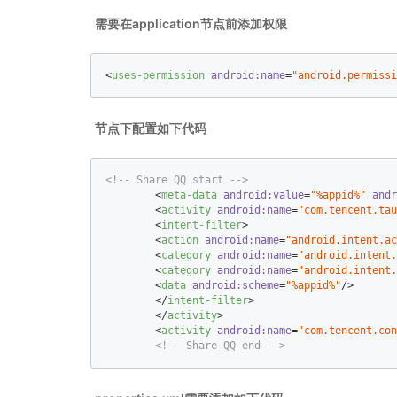
需要在application节点前添加权限
<
uses-permission
android:name
=
"android.permissi
节点下配置如下代码
<!-- Share QQ start -->
<
meta-data
android:value
=
"%appid%"
andr
<
activity
android:name
=
"com.tencent.tau
<
intent-filter
>
<
action
android:name
=
"android.intent.ac
<
category
android:name
=
"android.intent.
<
category
android:name
=
"android.intent.
<
data
android:scheme
=
"%appid%"
/>
</
intent-filter
>
</
activity
>
<
activity
android:name
=
"com.tencent.con
<!-- Share QQ end -->