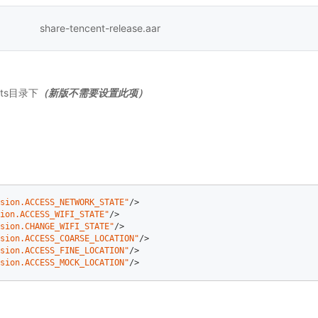
share-tencent-release.aar
ets目录下
（新版不需要设置此项）
sion.ACCESS_NETWORK_STATE"
/>
ion.ACCESS_WIFI_STATE"
/>
sion.CHANGE_WIFI_STATE"
/>
sion.ACCESS_COARSE_LOCATION"
/>
sion.ACCESS_FINE_LOCATION"
/>
sion.ACCESS_MOCK_LOCATION"
/>