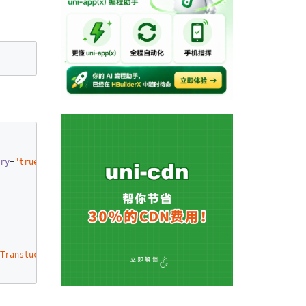
ry
=
"true"
>
Translucent.NoTitleBar"
android:screenOrientation
=
"portrait"
/>