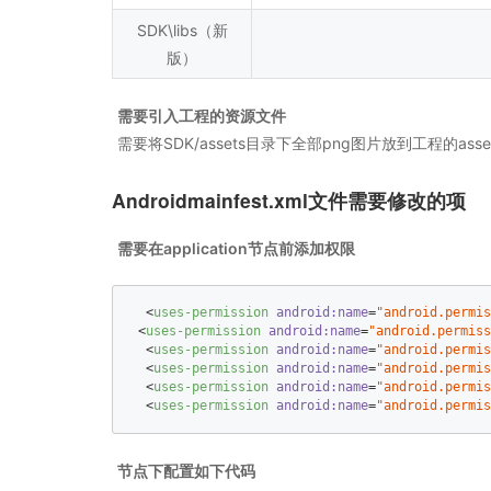
SDK\libs（新
版）
需要引入工程的资源文件
需要将SDK/assets目录下全部png图片放到工程的ass
Androidmainfest.xml文件需要修改的项
需要在application节点前添加权限
<
uses-permission
android:name
=
"android.permis
<
uses-permission
android:name
=
"android.permiss
<
uses-permission
android:name
=
"android.permis
<
uses-permission
android:name
=
"android.permis
<
uses-permission
android:name
=
"android.permis
<
uses-permission
android:name
=
"android.permis
节点下配置如下代码