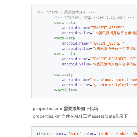
<!-- Share - 腾讯微博分享 -->
<!-- 官方网站：http://dev.t.qq.com/ -->
<
meta-data
android:name
=
"TENCENT_APPKEY"
android:value
=
"_%腾讯微博开放平台申请应
<
meta-data
android:name
=
"TENCENT_SECRET"
android:value
=
"%腾讯微博开放平台申请应用
<
meta-data
android:name
=
"TENCENT_REDIRECT_URI"
android:value
=
"%腾讯微博开放平台申请应
<
activity
android:name
=
"io.dcloud.share.tence
android:theme
=
"@android:style/Theme
</
activity
>
properties.xml需要添加如下代码
properties.xml文件在ADT工程assets/data目录下
<
feature
name
=
"Share"
value
=
"io.dcloud.share.Sh