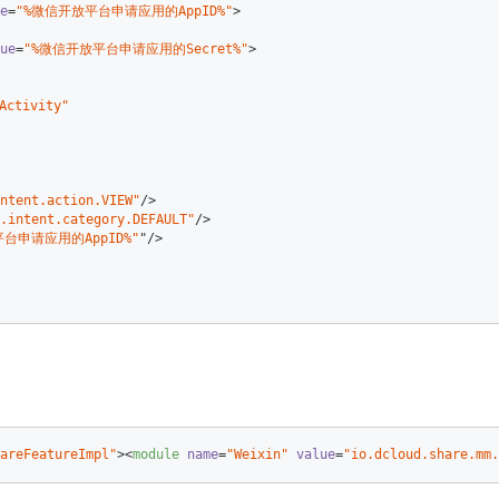
e
=
"%微信开放平台申请应用的AppID%"
>
ue
=
"%微信开放平台申请应用的Secret%"
>
Activity"
ntent.action.VIEW"
/>
.intent.category.DEFAULT"
/>
台申请应用的AppID%"
"/>
areFeatureImpl"
>
<
module
name
=
"Weixin"
value
=
"io.dcloud.share.mm.