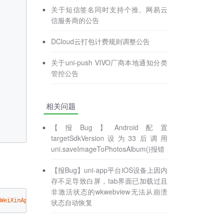
关于短信签名同时支持个推、网易云
信服务商的公告
DCloud云打包计费规则调整公告
关于uni-push VIVO厂商本地通知分类
管控公告
相关问题
【报Bug】Android配置
targetSdkVersion设为33后调用
uni.saveImageToPhotosAlbum()报错
【报Bug】uni-app平台iOS设备上因内
存不足导致白屏，tab界面已加载过且
非激活状态的wkwebview无法从崩溃
WeiXinApiManager"
/>
</
feature
>
状态自动恢复