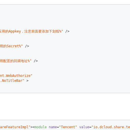
用的Appkey，注意前面要添加下划线%"
 />
的Secret%"
 />
用配置的回调地址%"
 />
nt.WebAuthorize"
.NoTitleBar"
 >
areFeatureImpl"
>
<
module
name
=
"Tencent"
value
=
"io.dcloud.share.te