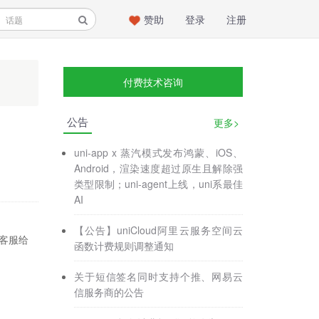
赞助
登录
注册
付费技术咨询
公告
更多>
uni-app x 蒸汽模式发布鸿蒙、iOS、
Android，渲染速度超过原生且解除强
类型限制；uni-agent上线，uni系最佳
AI
【公告】uniCloud阿里云服务空间云
推客服给
函数计费规则调整通知
关于短信签名同时支持个推、网易云
信服务商的公告