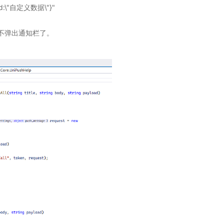
load:\"自定义数据\"}"
不弹出通知栏了。