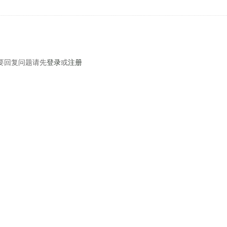
要回复问题请先
登录
或
注册