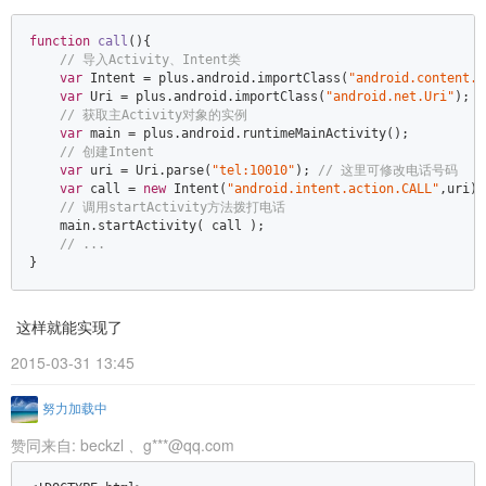
function
call
(
)
{  

// 导入Activity、Intent类  
var
 Intent = plus.android.importClass(
"android.content.I
var
 Uri = plus.android.importClass(
"android.net.Uri"
);  

// 获取主Activity对象的实例  
var
 main = plus.android.runtimeMainActivity();  

// 创建Intent  
var
 uri = Uri.parse(
"tel:10010"
); 
// 这里可修改电话号码  
var
 call = 
new
 Intent(
"android.intent.action.CALL"
,uri);
// 调用startActivity方法拨打电话  
    main.startActivity( call );  

// ...  
}
这样就能实现了
2015-03-31 13:45
努力加载中
赞同来自:
beckzl
、
g***@qq.com