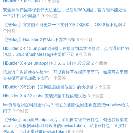
HBuilder X for Linux
17 个回答
安全漏洞扫描等保测评无法通过，已使用360加固，官方能不能处理
一下以下几个问题？
9 个回答
【报Bug】官方能不能更新一下支付的SDK版本，IOS18拉不起啊
4
个回答
【报Bug】Hbuilder X在Mac下异常卡顿
6 个回答
Hbuilder x 4.15 unipush2问题：在接收到离线消息时，点击通知栏的
消息，uni.onPushMessage中监听不到
9 个回答
HBuilder X 4.24 uniapp打包H5,点击打包没反应
2 个回答
信息流广告组件在v-for时，可以直接写在循环里面吗，如果写在里面
会被循环请求加载多次吗
1 个回答
HBuilder X有没有【回到最后编辑位置】的快捷键
6 个回答
Hbuilder X 4.32 alpha 安装鸿蒙工程依赖失败
3 个回答
ios侧滑返回逻辑能重写吗？ 现在的侧滑返回逻辑直接把webview给关
闭了
2 个回答
【报Bug】app集成unipush后，采用自有证书云打包，勾选谷歌渠道
aab，无法根据cid获取到设备的deviceToken。采用云打包，直接打
包apk，可以正常获取deviceToken
6 个回答