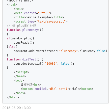
<
html
>
<
head
>
<
meta
charset
=
"utf-8"
>
<
title
>
Device Example
</
title
>
<
script
type
=
"text/javascript"
>
// H5 plus事件处理  
function
plusReady
(
)
{  

if
(
window
.plus){  

    plusReady();  

}
else
{  

document
.addEventListener(
"plusready"
,plusReady,
false
); 
function
dialTest
(
) 
{  

    plus.device.dial( 
"10086"
, 
false
 );  

}  

</
script
>
</
head
>
<
body
>
        拨打电话
<
br
/>
<
button
onclick
=
"dialTest()"
>
Dial
</
button
>
</
body
>
</
html
>
2015-08-29 13:00