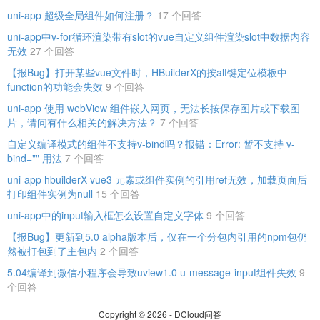
uni-app 超级全局组件如何注册？
17 个回答
uni-app中v-for循环渲染带有slot的vue自定义组件渲染slot中数据内容
无效
27 个回答
【报Bug】打开某些vue文件时，HBuilderX的按alt键定位模板中
function的功能会失效
9 个回答
uni-app 使用 webView 组件嵌入网页，无法长按保存图片或下载图
片，请问有什么相关的解决方法？
7 个回答
自定义编译模式的组件不支持v-bind吗？报错：Error: 暂不支持 v-
bind="" 用法
7 个回答
uni-app hbuilderX vue3 元素或组件实例的引用ref无效，加载页面后
打印组件实例为null
15 个回答
uni-app中的input输入框怎么设置自定义字体
9 个回答
【报Bug】更新到5.0 alpha版本后，仅在一个分包内引用的npm包仍
然被打包到了主包内
2 个回答
5.04编译到微信小程序会导致uview1.0 u-message-input组件失效
9
个回答
Copyright © 2026 - DCloud问答