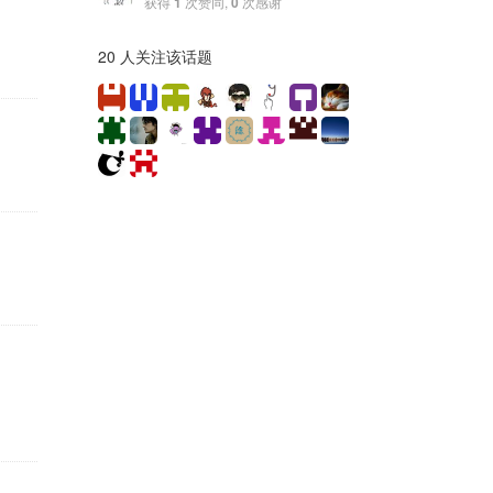
获得
1
次赞同,
0
次感谢
20 人关注该话题