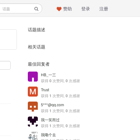
赞助
登录
注册
话题描述
相关话题
最佳回复者
HB_一三
获得
0
次赞同,
0
次感谢
Trust
获得
1
次赞同,
0
次感谢
5***@qq.com
获得
1
次赞同,
0
次感谢
我一笑而过
获得
1
次赞同,
0
次感谢
我嘞个去