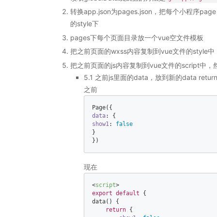
转换app.json为pages.json，把每个小程序pa
的style下
pages下每个页面目录放一个vue空文件模板
把之前页面的wxss内容复制到vue文件的style
把之前页面的js内容复制到vue文件的script中
5.1 之前js里面的data，放到新的data retur
之前
data
show1
: 
false
}  

})
现在
<
script
>
export
default
 {  

data() {  

return
 {  
