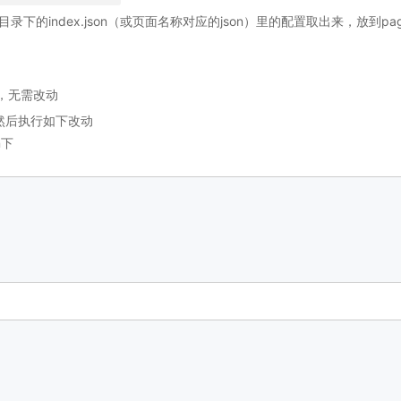
ge目录下的index.json（或页面名称对应的json）里的配置取出来，放到pages
中，无需改动
，然后执行如下改动
n下