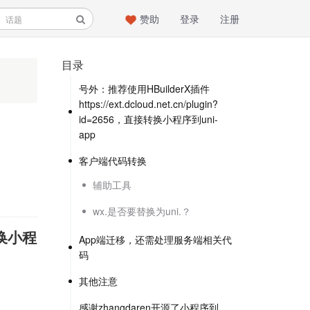
赞助
登录
注册
目录
号外：推荐使用HBuilderX插件
https://ext.dcloud.net.cn/plugin?
id=2656，直接转换小程序到uni-
app
客户端代码转换
辅助工具
wx.是否要替换为uni.？
换小程
App端迁移，还需处理服务端相关代
码
其他注意
感谢zhangdaren开源了小程序到