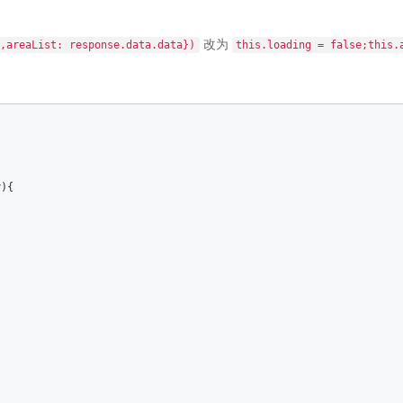
改为
,areaList: response.data.data})
this.loading = false;this.a
y
)
{    

  

 

   
