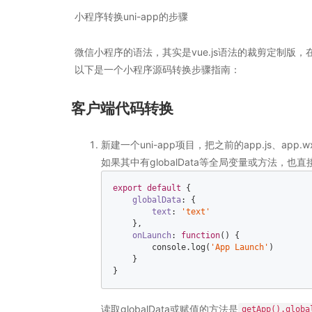
小程序转换uni-app的步骤
微信小程序的语法，其实是vue.js语法的裁剪定制版
以下是一个小程序源码转换步骤指南：
客户端代码转换
新建一个uni-app项目，把之前的app.js、app.w
如果其中有globalData等全局变量或方法，也直接放到
export
default
 {    

globalData
: {    

text
: 
'text'
    },    

onLaunch
: 
function
(
) 
{    

console
.log(
'App Launch'
)    

    }  

}  
读取globalData或赋值的方法是
getApp().globa