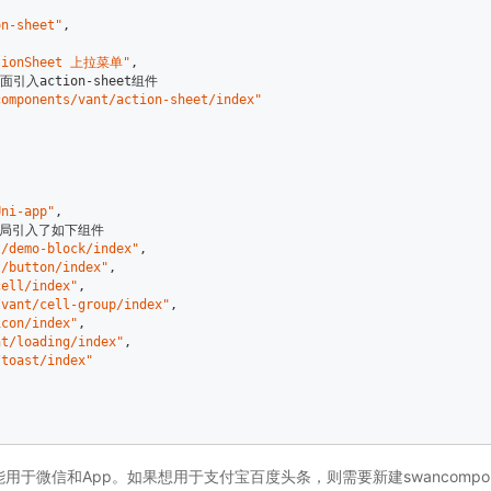
on-sheet"
,  

tionSheet 上拉菜单"
,  

面引入action-sheet组件  

components/vant/action-sheet/index"
Uni-app"
,  

局引入了如下组件  

t/demo-block/index"
,  

t/button/index"
,  

cell/index"
,  

/vant/cell-group/index"
,  

icon/index"
,  

nt/loading/index"
,  

/toast/index"
微信和App。如果想用于支付宝百度头条，则需要新建swancompone