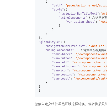
    {  

"path"
: 
"pages/action-sheet/acti
"style"
:{  

"navigationBarTitleText"
:
"Ac
"usingComponents"
:{ //这里单页
"van-action-sheet"
: 
"/wx
            }  

        }  

    }  

"globalStyle"
: {  

"navigationBarTitleText"
: 
"Vant For 
"usingComponents"
: { //这里给所有页面全
"demo-block"
: 
"/wxcomponents/van
"van-button"
: 
"/wxcomponents/van
"van-cell"
: 
"/wxcomponents/vant/
"van-cell-group"
: 
"/wxcomponents
"van-icon"
: 
"/wxcomponents/vant/
"van-loading"
: 
"/wxcomponents/va
"van-toast"
: 
"/wxcomponents/vant
    }  

}  

}
微信自定义组件虽然可以这样转换。但转换后只能用于