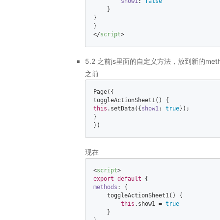
show1
: 
false
    }  

}  

</
script
>
5.2 之前js里面的自定义方法，放到新的met
之前
Page({  

this
.setData({
show1
: 
true
});  

}  

})
现在
<
script
>
export
default
methods
: {  

    toggleActionSheet1() {  

this
.show1 = 
true
    }  
