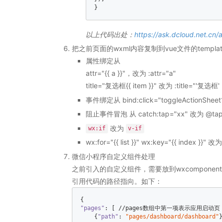
}  
以上代码出处：
https://ask.dcloud.net.cn/
把之前页面的wxml内容复制到vue文件的templ
属性绑定从
attr="{{ a }}"，改为 :attr="a"
title="复选框{{ item }}" 改为 :title="'复选框' 
事件绑定从 bind:click="toggleActionSheet1
阻止事件冒泡 从 catch:tap="xx" 改为 @tap.n
改为
wx:if
v-if
wx:for="{{ list }}" wx:key="{{ index }}" 改为`
微信小程序自定义组件处理
之前引入的自定义组件，需要放到wxcomponen
引用代码的路径指向。如下：
"pages"
: [ //pages数组中第一项表示应用启动页，参考：h
    {
"path"
: 
"pages/dashboard/dashboard"
}