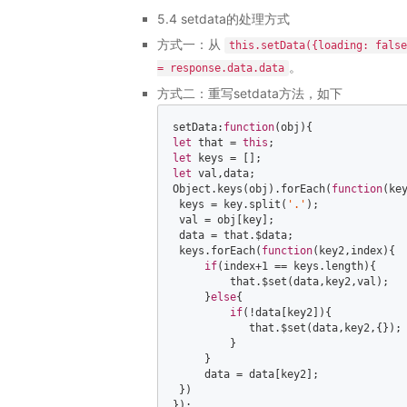
5.4 setdata的处理方式
方式一：从
this.setData({loading: false
。
= response.data.data
方式二：重写setdata方法，如下
setData:
function
(
obj
)
let
 that = 
this
let
let
Object
.keys(obj).forEach(
function
(
ke
 keys = key.split(
'.'
);    

 val = obj[key];    

 data = that.$data;    

 keys.forEach(
function
(
key2,index
)
{  
if
(index+
1
 == keys.length){    

         that.$set(data,key2,val);   
     }
else
{    

if
(!data[key2]){    

            that.$set(data,key2,{}); 
         }    

     }    

     data = data[key2];    

 })    

});    
