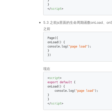
}  

</
script
>
5.3 之前js里面的生命周期函数onLoad、onSh
之前
Page({  

console
.log(
"page load"
);  

}  

})
现在
<
script
>
export
default
 {  

onLoad() {  

console
.log(
"page load"
);  

}  

</
script
>