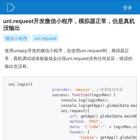
登录
uni.request开发微信小程序，模拟器正常，但是真机
没输出
微信小程序
uni.request
使用uniapp开发的微信小程序，在使用uni.request时，模拟器正
常，真机调试或体验版就会出现uni.request没有任何反应，错误的
输出也没有。
uni.login({  

provider
: 
'weixin'
, 
//使用微信登录  
                    success: 
function
(
loginRes
) 
{  

console
.log(loginRes);  

console
.log(getApp().globalData.main
                        uni.request({  

url
: getApp().globalData.mainURL
method
: 
'POST'
,  

data
: 
'{"code":"'
 + loginRes.cod
header
: {  

'Cookie'
: getApp().globalDat