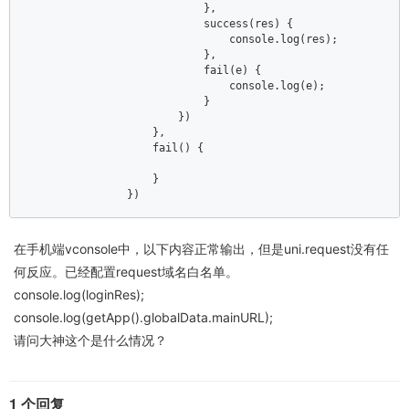
                            },  

                            success(res) {  

console
.log(res);  

                            },  

                            fail(e) {  

console
.log(e);  

                            }  

                        })  

                    },  

                    fail() {  

                    }  

                })
在手机端vconsole中，以下内容正常输出，但是uni.request没有任
何反应。已经配置request域名白名单。
console.log(loginRes);
console.log(getApp().globalData.mainURL);
请问大神这个是什么情况？
1 个回复