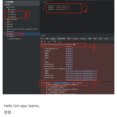
Hello Uni-app teams,
背景：