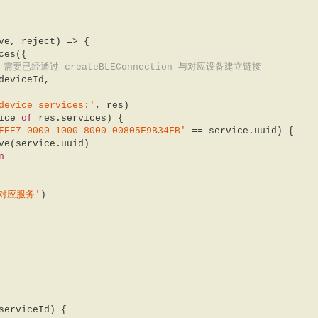
ve, reject
) =>
 {  

d 需要已经通过 createBLEConnection 与对应设备建立链接  
device services:'
, res)  

ice 
of
 res.services) {  

FEE7-0000-1000-8000-00805F9B34FB'
 == service.uuid) {  

n
对应服务'
)  
