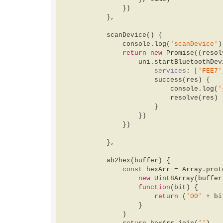
                })  

            },  

            scanDevice() {  

console
.log(
'scanDevice'
)
return
new
Promise
(
(
resol
                    uni.startBluetoothDevicesDiscovery({  

services
: [
'FEE7'
                        success(res) {  

console
.log(
                            resolve(res)  

                        }  

                    })  

                })  

            },  

            ab2hex(buffer) {  

const
 hexArr = 
Array
.prot
new
Uint8Array
(buffer
function
(
bit
) 
{  

return
 (
'00'
 + bi
                    }  

                )  
