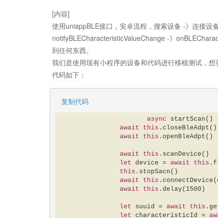
[内容]
使用uniappBLE接口，安卓流程，搜索设备 -》连接设备 -》 读取
notifyBLECharacteristicValueChange -》onBLECh
到任何东西。
我们是使用现有小程序的设备和代码进行移植测试，想要将
代码如下：
复制代码
async
 startScan() 
await
this
.closeBleAdpt() 
await
this
.openBleAdpt()  
await
this
.scanDevice()  

let
 device = 
await
this
.f
this
.stopSacn()  

await
this
.connectDevice(
await
this
.delay(
1500
)  

let
 suuid = 
await
this
.ge
let
 characteristicId = 
aw