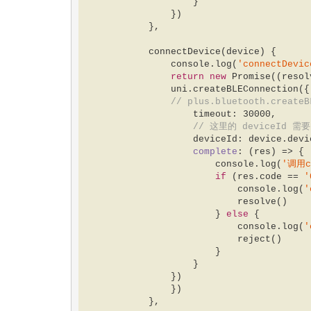
                    }  

                })  

            },  

            connectDevice(device) {  

console
.log(
'connectDevic
return
new
Promise
(
(
resol
                uni.createBLEConnection({  

// plus.bluetooth.createB
                    timeout: 
30000
,  

// 这里的 deviceId 需
                    deviceId: device.deviceId,  

complete
: 
(
res
) =>
 {  
console
.log(
'调用c
if
 (res.code == 
'
console
.log(
'
                            resolve()  

                        } 
else
 {  

console
.log(
'
                            reject()  

                        }  

                    }  

                })  

                })  

            },  
