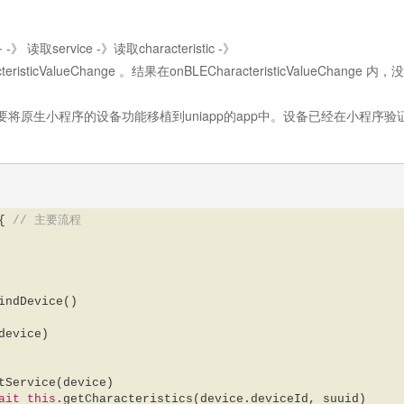
service -》读取characteristic -》
aracteristicValueChange 。结果在onBLECharacteristicValueChange 
原生小程序的设备功能移植到uniapp的app中。设备已经在小程序验
{ 
// 主要流程  
 



indDevice()  

device)  

tService(device)  

ait
this
.getCharacteristics(device.deviceId, suuid)  
