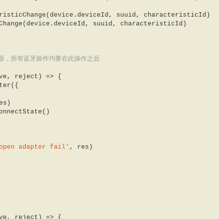
risticChange(device.deviceId, suuid, characteristicId)  

Change(device.deviceId, suuid, characteristicId)  

配器，所有蓝牙操作均要在此操作之后  
ve, reject
) =>
 {  

es)  



open adapter fail'
, res)  

ve, reject
) =>
 {  
