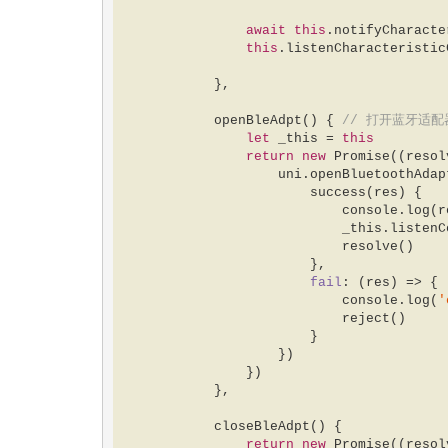
await
this
.notifyCharacte
this
.listenCharacteristic
            },  

            openBleAdpt() { 
// 打开蓝牙适
let
 _this = 
this
return
new
Promise
(
(
resol
                    uni.openBluetoothAdapter({  

                        success(res) {  

console
.log(r
                            _this.listenConnectState()  

                            resolve()  

                        },  

fail
: 
(
res
) =>
 {  
console
.log(
'
                            reject()  

                        }  

                    })  

                })  

            },  

            closeBleAdpt() {  

return
new
Promise
(
(
resol