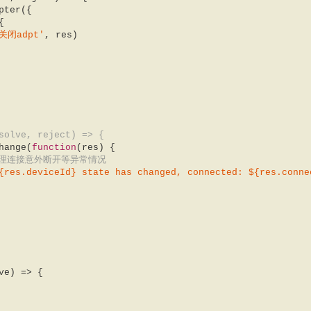
{  

关闭adpt'
, res)  

solve, reject) => {  
teChange(
function
(
res
) 
{  

理连接意外断开等异常情况  
{res.deviceId}
 state has changed, connected: 
${res.conne
ve
) =>
 {  
