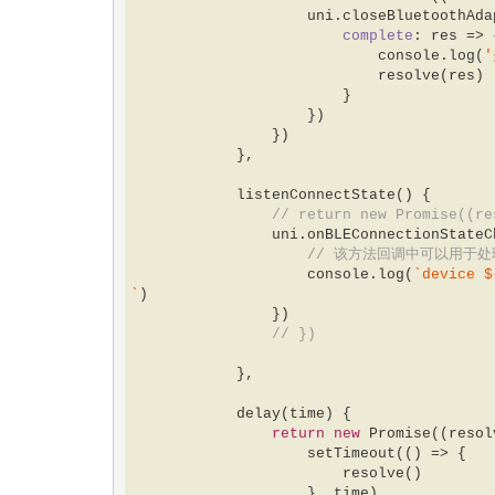
                    uni.closeBluetoothAdapter({  

complete
: 
res
 =>
 
console
.log(
'
                            resolve(res)  

                        }  

                    })  

                })  

            },  

            listenConnectState() {  

// return new Promise((re
                uni.onBLEConnectionSta
// 该方法回调中可以用于处
console
.log(
`device 
$
`
)  

                })  

// })  
            },  

            delay(time) {  

return
new
Promise
(
(
resol
                    setTimeout(
()
 =>
 {  

                        resolve()  

                    }, time)  
