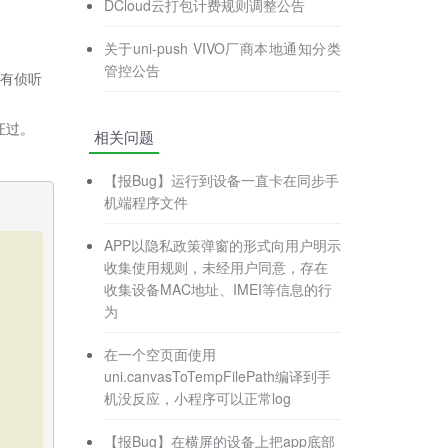
DCloud云打包计费规则调整公告
关于uni-push VIVO厂商本地通知分类
管控公告
内，没有侦听
证过。
相关问题
【报Bug】运行到设备一直卡在同步手
机端程序文件
APP以隐私政策弹窗的形式向用户明示
收集使用规则，未经用户同意，存在
收集设备MAC地址、IMEI等信息的行
为
在一个空页面使用
uni.canvasToTempFilePath编译到手
机没反应，小程序可以正常log
【报Bug】在横屏的设备上把app底部