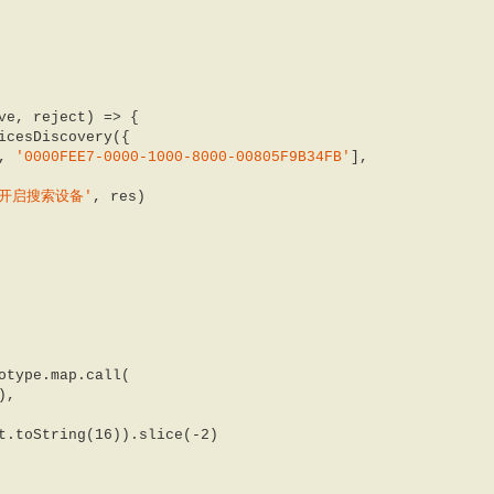
  

ve, reject
) =>
 {  

, 
'0000FEE7-0000-1000-8000-00805F9B34FB'
],  

'开启搜索设备'
, res)  

otype.map.call(  

),  

t.toString(
16
)).slice(
-2
)  
