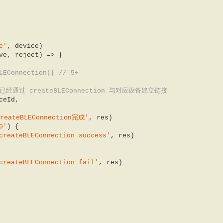
e'
, device)  

ve, reject
) =>
 {  

LEConnection({ // 5+  
要已经通过 createBLEConnection 与对应设备建立链接  


reateBLEConnection完成'
, res)  

0'
) {  

createBLEConnection success'
, res)  

createBLEConnection fail'
, res)  
