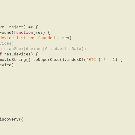
ve, reject
) =>
 {  

viceFound(
function
(
res
) 
{  

device list has founded'
, res)  

vices)  
his.ab2hex(devices[0].advertisData))  
f
 res.devices) {  

me.toString().toUpperCase().indexOf(
'ETC'
) != 
-1
) {  


