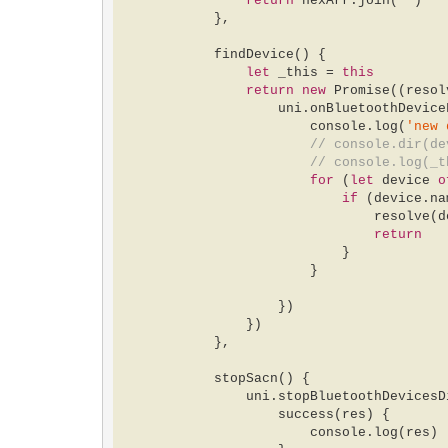
return
 hexArr.join(
''
)  

            },  

            findDevice() {  

let
 _this = 
this
return
new
Promise
(
(
resol
                    uni.onBluetoothDe
console
.log(
'new 
// console.dir(de
// console.log(_t
for
 (
let
 device 
o
if
 (device.na
                                resolve(device)  

return
                            }  

                        }  

                    })  

                })  

            },  

            stopSacn() {  

                uni.stopBluetoothDevicesDiscovery({  

                    success(res) {  

console
.log(res)  