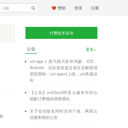
赞助
登录
注册
付费技术咨询
公告
更多>
uni-app x 蒸汽模式发布鸿蒙、iOS、
Android，渲染速度超过原生且解除强
类型限制；uni-agent上线，uni系最佳
AI
【公告】uniCloud阿里云服务空间云
函数计费规则调整通知
关于短信签名同时支持个推、网易云
则
信服务商的公告