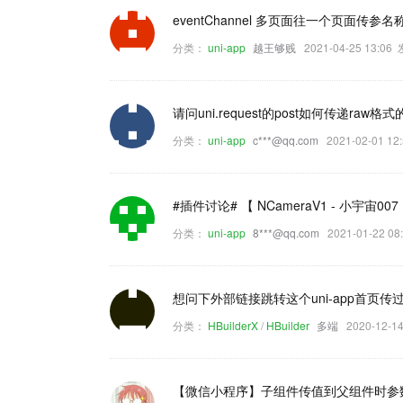
eventChannel 多页面往一个页面传参
分类：
uni-app
越王够贱
2021-04-25 13:0
请问uni.request的post如何传递raw格
分类：
uni-app
c***@qq.com
2021-02-01 
#插件讨论# 【 NCameraV1 - 小宇宙0
分类：
uni-app
8***@qq.com
2021-01-22 
想问下外部链接跳转这个uni-app首页
分类：
HBuilderX
/
HBuilder
多端
2020-12-
【微信小程序】子组件传值到父组件时参数