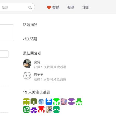
赞助
登录
注册
话题描述
相关话题
最佳回复者
骁骑
获得
1
次赞同,
0
次感谢
周羊羊
获得
1
次赞同,
0
次感谢
13 人关注该话题